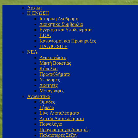
Αρχικη
Η ΕΝΩΣΗ
Ιστορικη Αναδρομη
Διοικητικο Συμβουλιο
Εγγραφα και Υποδειγματα
Γ.Γ.Α.
Κανονισμοι και Προκηρυξες
ΠΑΛΙΟ SITE
ΝΕΑ
Ανακοινώσεις
Μικτή Βοιωτίας
Κύπελλο
Πρωταθλήματα
Υποδομές
Διαιτητές
Μεταγραφές
Αγωνιστικα
Ομάδες
Γήπεδα
Live Αποτελέσματα
Άμεσα Αποτελέσματα
Ποινολόγιο
Πρόγραμμα για Διαιτητές
Παλαιότερες Σεζόν