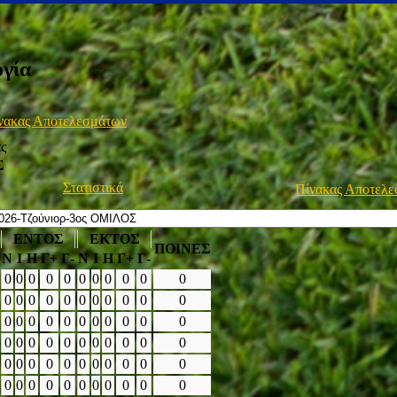
γία
νακας Αποτελεσμάτων
Σ
Στατιστικά
Πίνακας Αποτελ
ΕΝΤΟΣ
ΕΚΤΟΣ
ΠΟΙΝΕΣ
Ν
Ι
Η
Γ+
Γ-
Ν
Ι
Η
Γ+
Γ-
0
0
0
0
0
0
0
0
0
0
0
0
0
0
0
0
0
0
0
0
0
0
0
0
0
0
0
0
0
0
0
0
0
0
0
0
0
0
0
0
0
0
0
0
0
0
0
0
0
0
0
0
0
0
0
0
0
0
0
0
0
0
0
0
0
0