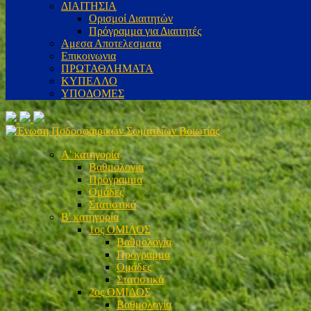
ΔΙΑΙΤΗΣΙΑ
Ορισμοί Διαιτητών
Πρόγραμμα για Διαιτητές
Αμεσα Αποτελεσματα
Επικοινωνια
ΠΡΩΤΑΘΛΗΜΑΤΑ
ΚΥΠΕΛΛΟ
ΥΠΟΔΟΜΕΣ
Α' κατηγορία
Βαθμολογία
Πρόγραμμα
Ομάδες
Στατιστικά
Β' κατηγορία
1ος ΟΜΙΛΟΣ
Βαθμολογία
Πρόγραμμα
Ομάδες
Στατιστικά
2ος ΟΜΙΛΟΣ
Βαθμολογία