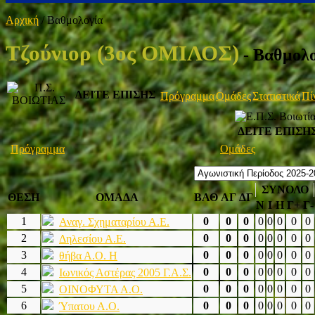
Αρχική
/
Βαθμολογία
Τζούνιορ (3ος ΟΜΙΛΟΣ)
- Βαθμολο
ΔΕΙΤΕ ΕΠΙΣΗΣ
Πρόγραμμα
Ομάδες
Στατιστικά
Πί
ΔΕΙΤΕ ΕΠΙΣΗ
Πρόγραμμα
Ομάδες
ΣΥΝΟΛΟ
ΘΕΣΗ
ΟΜΑΔΑ
ΒΑΘ
ΑΓ
ΔΓ
Ν
Ι
Η
Γ+
Γ-
1
0
0
0
0
0
0
0
0
Αναγ. Σχηματαρίου Α.Ε.
2
0
0
0
0
0
0
0
0
Δηλεσίου Α.Ε.
3
0
0
0
0
0
0
0
0
θήβα Α.Ο. Η
4
0
0
0
0
0
0
0
0
Ιωνικός Αστέρας 2005 Γ.Α.Σ.
5
0
0
0
0
0
0
0
0
ΟΙΝΟΦΥΤΑ Α.Ο.
6
0
0
0
0
0
0
0
0
Ύπατου Α.Ο.