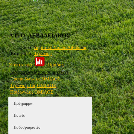
Α.Π.Ο. ΛΕΒΑΔΕΙΑΚΟΣ
Έδρα:
Δημοτικό Στάδιο Λιβαδειάς
Κατηγορία:
Τζούνιορ
Στατιστικά
Ομάδας
Διοργανώσεις που συμμετέχει:
Προπαίδων-1ος ΟΜΙΛΟΣ
Τζούνιορ-1ος ΟΜΙΛΟΣ
Παίδων-1ος ΟΜΙΛΟΣ
Πρόγραμμα
Ποινές
Ποδοσφαιριστές