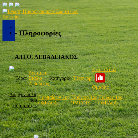
- Πληροφορίες
Α.Π.Ο. ΛΕΒΑΔΕΙΑΚΟΣ
Στατιστικά
Δημοτικό
Έδρα:
Στάδιο
Κατηγορία:
Τζούνιορ
Λιβαδειάς
Ομάδας
Διοργανώσεις
Προπαίδων-1ος
Τζούνιορ-1ος
Παίδων-1ος
που
ΟΜΙΛΟΣ
ΟΜΙΛΟΣ
ΟΜΙΛΟΣ
συμμετέχει: