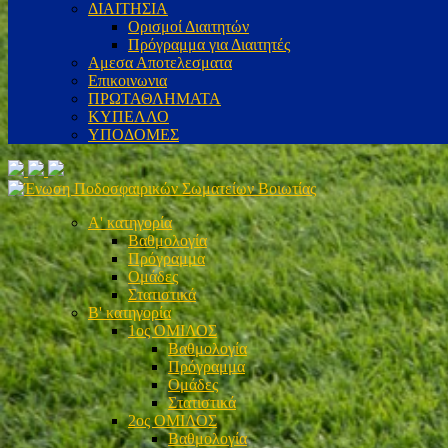
ΔΙΑΙΤΗΣΙΑ
Ορισμοί Διαιτητών
Πρόγραμμα για Διαιτητές
Αμεσα Αποτελεσματα
Επικοινωνια
ΠΡΩΤΑΘΛΗΜΑΤΑ
ΚΥΠΕΛΛΟ
ΥΠΟΔΟΜΕΣ
Α' κατηγορία
Βαθμολογία
Πρόγραμμα
Ομάδες
Στατιστικά
Β' κατηγορία
1ος ΟΜΙΛΟΣ
Βαθμολογία
Πρόγραμμα
Ομάδες
Στατιστικά
2ος ΟΜΙΛΟΣ
Βαθμολογία