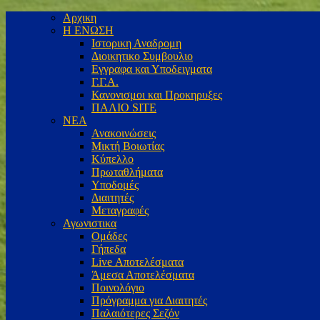
Αρχικη
Η ΕΝΩΣΗ
Ιστορικη Αναδρομη
Διοικητικο Συμβουλιο
Εγγραφα και Υποδειγματα
Γ.Γ.Α.
Κανονισμοι και Προκηρυξες
ΠΑΛΙΟ SITE
ΝΕΑ
Ανακοινώσεις
Μικτή Βοιωτίας
Κύπελλο
Πρωταθλήματα
Υποδομές
Διαιτητές
Μεταγραφές
Αγωνιστικα
Ομάδες
Γήπεδα
Live Αποτελέσματα
Άμεσα Αποτελέσματα
Ποινολόγιο
Πρόγραμμα για Διαιτητές
Παλαιότερες Σεζόν